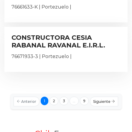
76661633-K | Portezuelo |
CONSTRUCTORA CESIA
RABANAL RAVANAL E.I.R.L.
76671933-3 | Portezuelo |
1
2
3
...
9
Anterior
Siguiente