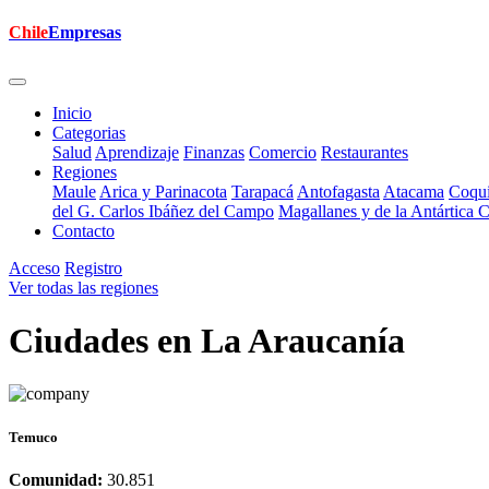
Chile
Empresas
Inicio
Categorias
Salud
Aprendizaje
Finanzas
Comercio
Restaurantes
Regiones
Maule
Arica y Parinacota
Tarapacá
Antofagasta
Atacama
Coqu
del G. Carlos Ibáñez del Campo
Magallanes y de la Antártica 
Contacto
Acceso
Registro
Ver todas las regiones
Ciudades en La Araucanía
Temuco
Comunidad:
30.851