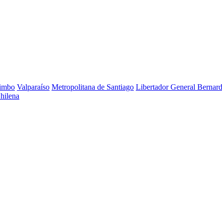
imbo
Valparaíso
Metropolitana de Santiago
Libertador General Bernar
Chilena