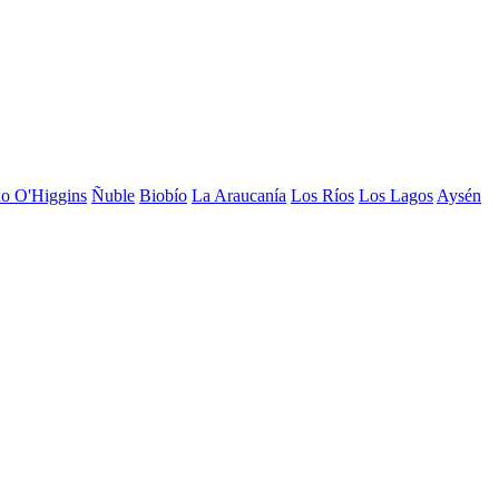
do O'Higgins
Ñuble
Biobío
La Araucanía
Los Ríos
Los Lagos
Aysén