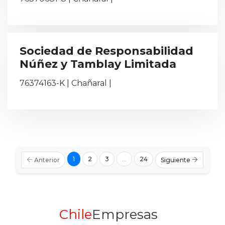
Sociedad de Responsabilidad
Núñez y Tamblay Limitada
76374163-K | Chañaral |
1
2
3
...
24
Anterior
Siguiente
Chile
Empresas