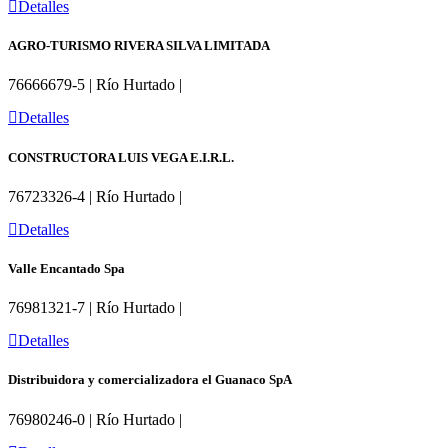
Detalles
AGRO-TURISMO RIVERA SILVA LIMITADA
76666679-5 | Río Hurtado |
Detalles
CONSTRUCTORA LUIS VEGA E.I.R.L.
76723326-4 | Río Hurtado |
Detalles
Valle Encantado Spa
76981321-7 | Río Hurtado |
Detalles
Distribuidora y comercializadora el Guanaco SpA
76980246-0 | Río Hurtado |