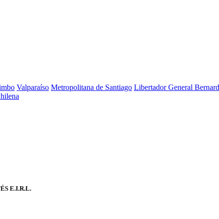
imbo
Valparaíso
Metropolitana de Santiago
Libertador General Bernar
Chilena
S E.I.R.L.