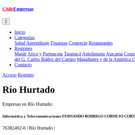
Chile
Empresas
Inicio
Categorias
Salud
Aprendizaje
Finanzas
Comercio
Restaurantes
Regiones
Maule
Arica y Parinacota
Tarapacá
Antofagasta
Atacama
Coqu
del G. Carlos Ibáñez del Campo
Magallanes y de la Antártica 
Contacto
Acceso
Registro
Río Hurtado
Empresas en Río Hurtado:
Informática y Telecomunicaciones FERNANDO RODRIGO CORNEJO CORTÉ
76382492-6 | Río Hurtado |