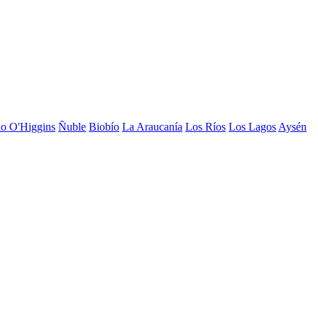
do O'Higgins
Ñuble
Biobío
La Araucanía
Los Ríos
Los Lagos
Aysén