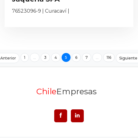
76523096-9 | Curacaví |
1
...
3
4
5
6
7
...
116
Anterior
Siguient
Chile
Empresas